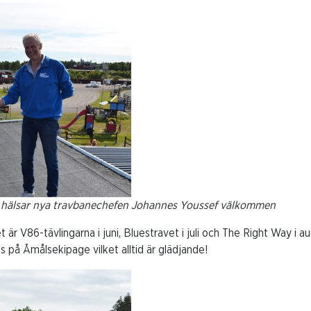
 hälsar nya travbanechefen Johannes Youssef välkommen
r V86-tävlingarna i juni, Bluestravet i juli och The Right Way i augu
s på Åmålsekipage vilket alltid är glädjande!