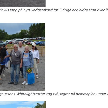
l Mavils lopp på nytt världsrekord för 5-åriga och äldre ston över 
ussons Whitelighttrotter tog två segrar på hemmaplan under å