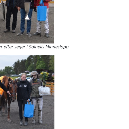
r efter seger i Solnells Minneslopp