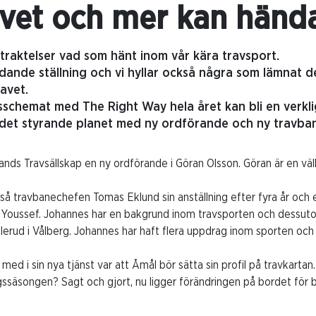
vet och mer kan händ
betraktelser vad som hänt inom vår kära travsport.
ledande ställning och vi hyllar också några som lämnat d
ravet.
gsschemat med The Right Way hela året kan bli en verkl
 det styrande planet med ny ordförande och ny travba
ands Travsällskap en ny ordförande i Göran Olsson. Göran är en vä
å travbanechefen Tomas Eklund sin anställning efter fyra år och
Youssef. Johannes har en bakgrund inom travsporten och dessuto
lerud i Vålberg. Johannes har haft flera uppdrag inom sporten oc
med i sin nya tjänst var att Åmål bör sätta sin profil på travkartan.
gssäsongen? Sagt och gjort, nu ligger förändringen på bordet för 