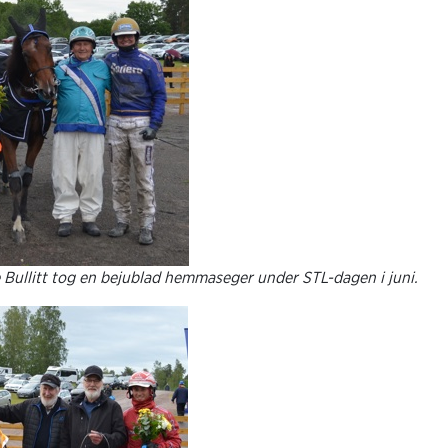
Bullitt tog en bejublad hemmaseger under STL-dagen i juni.