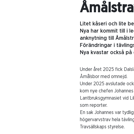
Åmålstra
Litet kåseri och lite 
Nya har kommit till i 
anknytning till Åmålst
Förändringar i tävlin
Nya kvastar också på
Under året 2025 fick Dalsl
Åmålsbor med omnejd.
Under 2025 avslutade ocks
kom nye chefen Johannes 
Lantbruksgymnasiet vid Lil
som reporter.
En sak Johannes var tydlig 
högervarvstrav hela tävlin
Travsällskaps styrelse.