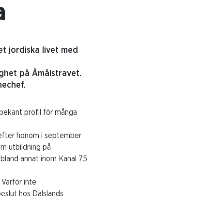
a
et jordiska livet med
ighet på Åmålstravet.
nechef.
lbekant profil för många
 efter honom i september
m utbildning på
h bland annat inom Kanal 75
 Varför inte
beslut hos Dalslands