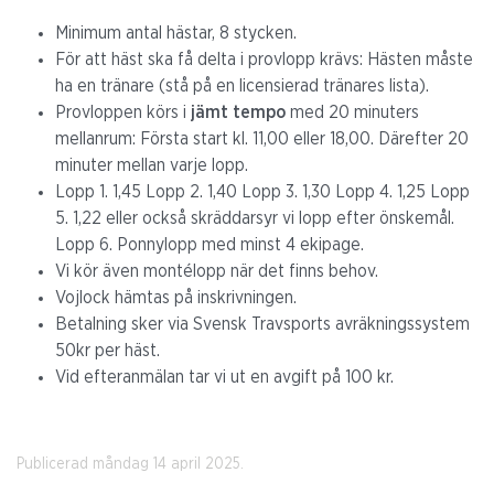
Minimum antal hästar, 8 stycken.
För att häst ska få delta i provlopp krävs: Hästen måste
ha en tränare (stå på en licensierad tränares lista).
Provloppen körs i
jämt tempo
med 20 minuters
mellanrum: Första start kl. 11,00 eller 18,00. Därefter 20
minuter mellan varje lopp.
Lopp 1. 1,45 Lopp 2. 1,40 Lopp 3. 1,30 Lopp 4. 1,25 Lopp
5. 1,22 eller också skräddarsyr vi lopp efter önskemål.
Lopp 6. Ponnylopp med minst 4 ekipage.
Vi kör även montélopp när det finns behov.
Vojlock hämtas på inskrivningen.
Betalning sker via Svensk Travsports avräkningssystem
50kr per häst.
Vid efteranmälan tar vi ut en avgift på 100 kr.
Publicerad måndag 14 april 2025.