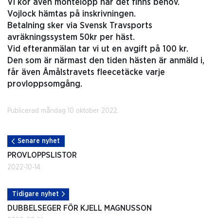
Vi kör även montélopp när det finns behov.
Vojlock hämtas på inskrivningen.
Betalning sker via Svensk Travsports
avräkningssystem 50kr per häst.
Vid efteranmälan tar vi ut en avgift på 100 kr.
Den som är närmast den tiden hästen är anmäld i,
får även Åmålstravets fleecetäcke varje
provloppsomgång.
Publicerad måndag 10 oktober 2022.
Senare nyhet
PROVLOPPSLISTOR
2022-10-14
Tidigare nyhet
DUBBELSEGER FÖR KJELL MAGNUSSON