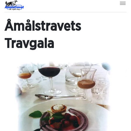
Åmålstravets
Travgala