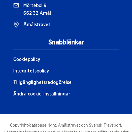
Mörtebol 9
662 32 Åmål
Åmålstravet
Snabblänkar
Cookiepolicy
Integritetspolicy
Tillgänglighetsredogörelse
Ändra cookie-inställningar
Copyright/database right, Åmålstravet och Svensk Travsport.