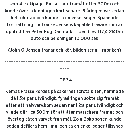
som 4:e ekipage. Full attack framåt efter 300m och
kunde överta ledningen kort senare. 6 åringen var sedan
helt ohotad och kunde ta en enkel seger. Spännade
fortsättning för Louise Jensens kapable travare som är
uppfödd av Peter Fog Danmark. Tiden blev 1.17,4 2140m
auto och belöningen 10 000 sek
(John Ö Jensen tränar och kör, bilden ser ni i rubriken)
---------------------------------------------------------------------
------
LOPP 4
Kemas Frasse kördes på säkerhet första biten, hamnade
då i 3:e par utvändigt, fyraåringen sökte sig framåt
efter ett halvvarv,kom sedan ner i 2:a par utvändigt och
vilade där i ca 300m för att åter marschera framåt och
övertog täten varvet från mål. Zola Boko sonen kunde
sedan defilera hem i mål och ta en enkel seger tillsynes