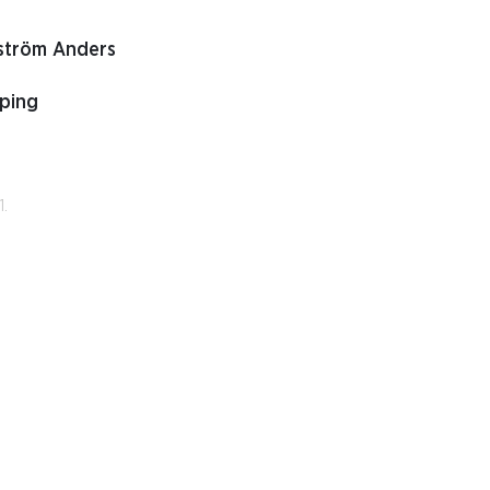
kström Anders
öping
1.