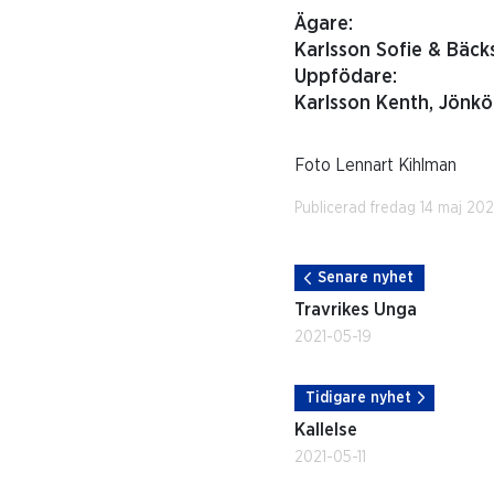
Ägare:
Karlsson Sofie & Bäc
Uppfödare:
Karlsson Kenth, Jönk
Foto Lennart Kihlman
Publicerad fredag 14 maj 202
Senare nyhet
Travrikes Unga
2021-05-19
Tidigare nyhet
Kallelse
2021-05-11