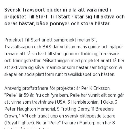
Svensk Travsport bjuder in alla att vara med i
projektet Till Start. Till Start riktar sig till aktiva och
deras hästar, både ponnyer och stora hästar.
Projektet Till Start är ett samprojekt mellan ST,
Travsällskapen och BAS där vi tillsammans guidar och hjälper
tränare att få sin häst till start genom utbildning, föreläsare
och träningsträffar. Målsättningen med projektet är att få fler
att aktivera sig såväl människor som hästar samtidigt som vi
skapar en socialplattform runt travsällskapet och hästen.
Ansvarig proffstränare för projektet är Per K Eriksson.
”Pelle” är 59 år, fru och fyra barn. Pelle har vunnit allt som går
att vinna som travtränare i USA, 3 Hambletonian, 1 Oaks, 3
Peter Haughton Memorial, 9 Trotting Derby, 11 Breeders
Crown, 1 VM och tränat upp en svensk elitloppsdeltagare
(Royal Fighter). Nu är ”Pelle” tränare i Mantorp och har 8