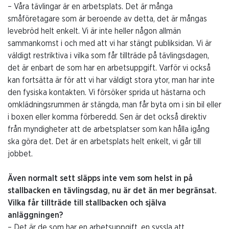
– Våra tävlingar är en arbetsplats. Det är många
småföretagare som är beroende av detta, det är mångas
levebröd helt enkelt. Vi är inte heller någon allmän
sammankomst i och med att vi har stängt publiksidan. Vi är
väldigt restriktiva i vilka som får tillträde på tävlingsdagen,
det är enbart de som har en arbetsuppgift. Varför vi också
kan fortsätta är för att vi har väldigt stora ytor, man har inte
den fysiska kontakten. Vi försöker sprida ut hästarna och
omklädningsrummen är stängda, man får byta om i sin bil eller
i boxen eller komma förberedd. Sen är det också direktiv
från myndigheter att de arbetsplatser som kan hålla igång
ska göra det. Det är en arbetsplats helt enkelt, vi går till
jobbet.
Även normalt sett släpps inte vem som helst in på
stallbacken en tävlingsdag, nu är det än mer begränsat.
Vilka får tillträde till stallbacken och själva
anläggningen?
– Det är de som har en arbetsuppgift, en syssla att