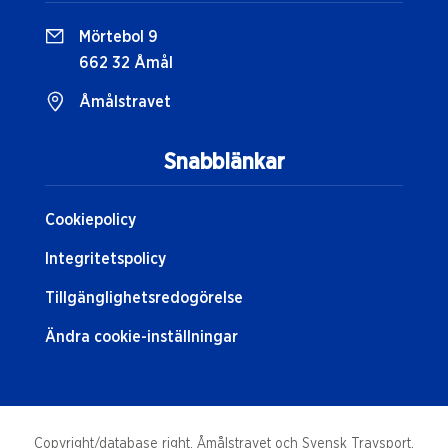
Mörtebol 9
662 32 Åmål
Åmålstravet
Snabblänkar
Cookiepolicy
Integritetspolicy
Tillgänglighetsredogörelse
Ändra cookie-inställningar
Copyright/database right, Åmålstravet och Svensk Travsport.