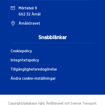
Mörtebol 9
662 32 Åmål
Åmålstravet
Snabblänkar
Cookiepolicy
Integritetspolicy
Tillgänglighetsredogörelse
Ändra cookie-inställningar
Copyright/database right, Åmålstravet och Svensk Travsport.